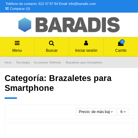
Teléfono de contacto: 622 47 87 84
Email: info@baradis.com
Comparar (
0
)
0
Menu
Buscar
Iniciar sesión
Carrito
Inicio
Tecnología
Accesorios Telefonos
Brazaletes para Smartphone
Categoría: Brazaletes para
Smartphone
Precio: de más bajo a más alto
6