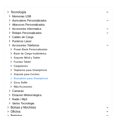
Tecnología
Memorias USB
Auriculares Personalizados
Altavoces Personalizados
Accesorios Informatica
Relojes Personalizados
Cables de Carga
Punteros Láser
Accesorios Telefonos
Power Bank Personalizadas
Base de Carga Inalámbrica
Soporte Móvil y Tablet
Fundas Tablet
Cargadores
Tarjeteros para Smartphone
Soporte para Coches
Brazaletes para Smartphone
Zona Selfie
Más Accesorios
Camaras
Estacion Meteorologica
Radio / Mp3
Varios Tecnologia
Bolsas y Mochilas
Oficina
Bebidas