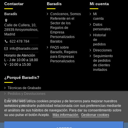
Contactar
Baradis
Mi cuenta
Baradís
Conócenos, Somos
Mi
Referente en el
cuenta
Sector de los
Datos
Calle de Cullera, 10,
Regalos de
personales
28939 Arroyomolinos,
Empresa
Madrid
Historial
Personalizados
de
622 478 784
Baratos
pedidos
FAQS sobre
info@baradis.com
Direcciones
Baradís, Regalos
Horario de Atención
Seguimiento
para Empresas
L - J de 10.00 a 18.00
de pedidos
Personalizados
V - 10.00 a 15.00
de clientes
invitados
¿Porqué Baradis?
Técnicas de Grabado
Pedidos y Devoluciones
Pago seguro
Este sitio web utiliza cookies propias y de terceros para mejorar nuestros
servicios y mostrarle publicidad relacionada con sus preferencias mediante
Aviso legal
el análisis de sus hábitos de navegación. Para dar su consentimiento sobre
su uso pulse el botón Acepto.
Más información
Gestionar cookies