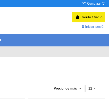
Comparar (
0
)
Carrito
/
Vacío
Iniciar sesión
s
Precio: de más bajo a más alto
12