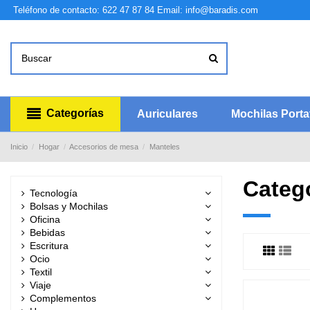
Teléfono de contacto: 622 47 87 84
Email: info@baradis.com
Categorías
Auriculares
Mochilas Portat
Inicio
Hogar
Accesorios de mesa
Manteles
Categ
Tecnología
Bolsas y Mochilas
Oficina
Bebidas
Escritura
Ocio
Textil
Viaje
Complementos