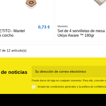
0,73 €
Manteles
TITO - Mantel
Set de 4 servilletas de mesa
e corcho
Ukiyo Aware ™ 180gr
 de 12 artículo(s)
 de noticias
Puede darse de baja en cualquier momento. Para ello, consulte nu
Acepto las condiciones generales y la política de confidenci