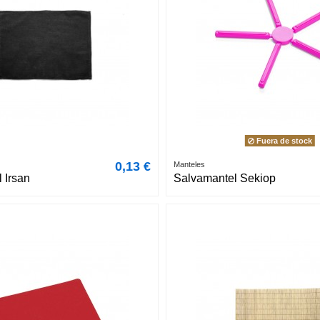
Fuera de stock
0,13 €
Manteles
 Irsan
Salvamantel Sekiop