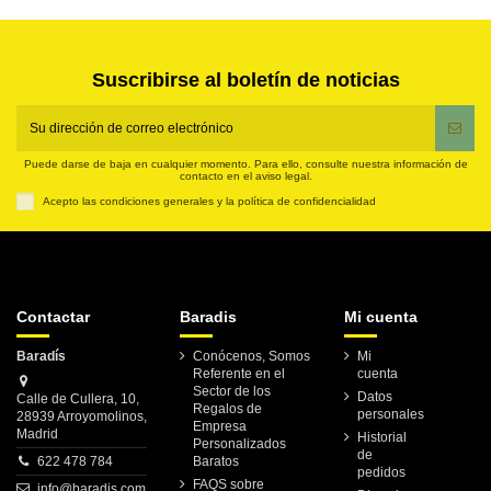
Suscribirse al boletín de noticias
Puede darse de baja en cualquier momento. Para ello, consulte nuestra información de
contacto en el aviso legal.
Acepto las condiciones generales y la política de confidencialidad
Contactar
Baradis
Mi cuenta
Baradís
Conócenos, Somos
Mi
Referente en el
cuenta
Sector de los
Datos
Calle de Cullera, 10,
Regalos de
personales
28939 Arroyomolinos,
Empresa
Madrid
Historial
Personalizados
de
622 478 784
Baratos
pedidos
FAQS sobre
info@baradis.com