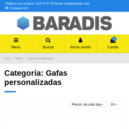
Teléfono de contacto: 622 47 87 84
Email: info@baradis.com
Comparar (
0
)
0
Menu
Buscar
Iniciar sesión
Carrito
Inicio
Verano
Gafas personalizadas
Categoría: Gafas
personalizadas
Precio: de más bajo a más alto
24