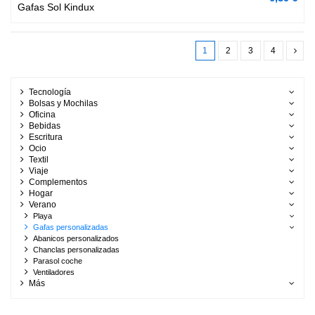
Gafas Sol Kindux
1
2
3
4
Tecnología
Bolsas y Mochilas
Oficina
Bebidas
Escritura
Ocio
Textil
Viaje
Complementos
Hogar
Verano
Playa
Gafas personalizadas
Abanicos personalizados
Chanclas personalizadas
Parasol coche
Ventiladores
Más