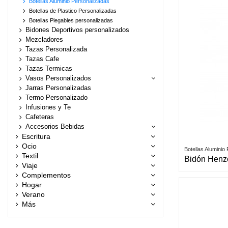
Botellas Aluminio Personalizadas
Botellas de Plastico Personalizadas
Botellas Plegables personalizadas
Bidones Deportivos personalizados
Mezcladores
Tazas Personalizada
Tazas Cafe
Tazas Termicas
Vasos Personalizados
Jarras Personalizadas
Termo Personalizado
Infusiones y Te
Cafeteras
Accesorios Bebidas
Escritura
Ocio
Botellas Aluminio
Textil
Bidón Henz
Viaje
Complementos
Hogar
Verano
Más