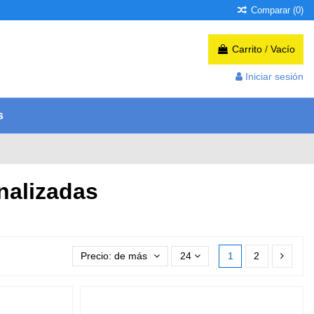
Comparar (
0
)
Carrito
/
Vacío
Iniciar sesión
s
nalizadas
Precio: de más bajo a más alto
24
1
2