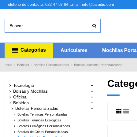
Teléfono de contacto: 622 47 87 84
Email: info@baradis.com
Categorías
Auriculares
Mochilas Portat
Inicio
Bebidas
Botellas Personalizadas
Botellas Aluminio Personalizadas
Catego
Tecnología
Bolsas y Mochilas
Oficina
Bebidas
Botellas Personalizadas
Botellas Termicas Personalizadas
Botellas Térmicas Ecológicas
Botellas Ecológicas Personalizadas
Botellas de Cristal Personalizadas