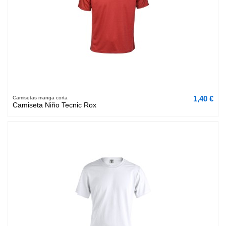
1,40 €
Camisetas manga corta
Camiseta Niño Tecnic Rox