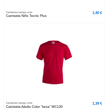
1,40 €
Camisetas manga corta
Camiseta Niño Tecnic Plus
1,39 €
Camisetas manga corta
Camiseta Adulto Color "keya" MC130