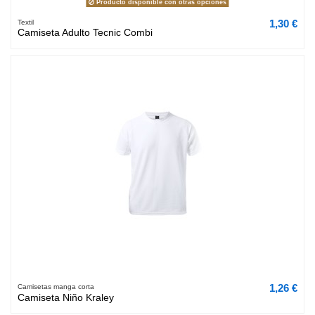
Producto disponible con otras opciones
1,30 €
Textil
Camiseta Adulto Tecnic Combi
1,26 €
Camisetas manga corta
Camiseta Niño Kraley