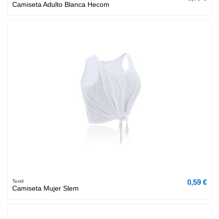
Camiseta Adulto Blanca Hecom
0,59 €
Textil
Camiseta Mujer Slem