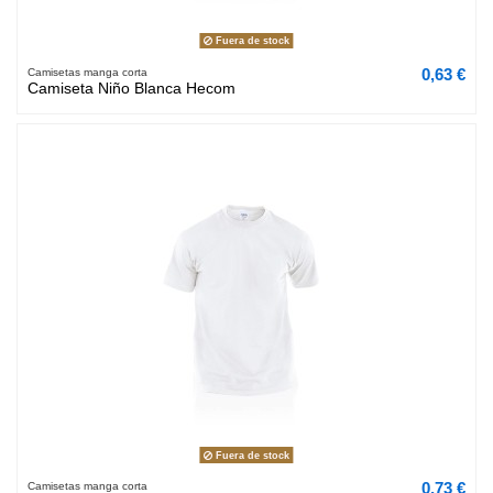
Fuera de stock
0,63 €
Camisetas manga corta
Camiseta Niño Blanca Hecom
Fuera de stock
0,73 €
Camisetas manga corta