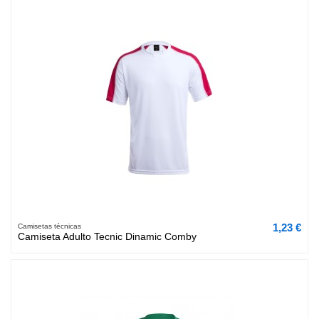
1,23 €
Camisetas técnicas
Camiseta Adulto Tecnic Dinamic Comby