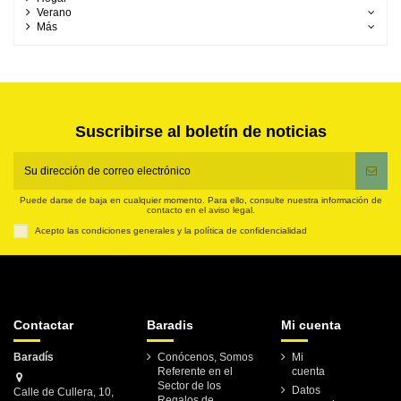
Verano
Más
Suscribirse al boletín de noticias
Puede darse de baja en cualquier momento. Para ello, consulte nuestra información de
contacto en el aviso legal.
Acepto las condiciones generales y la política de confidencialidad
Contactar
Baradis
Mi cuenta
Baradís
Conócenos, Somos
Mi
Referente en el
cuenta
Sector de los
Datos
Calle de Cullera, 10,
Regalos de