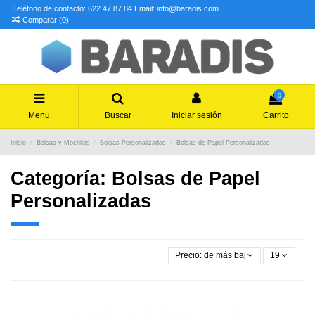
Teléfono de contacto: 622 47 87 84
Email: info@baradis.com
Comparar (
0
)
0
Menu
Buscar
Iniciar sesión
Carrito
Inicio
Bolsas y Mochilas
Bolsas Personalizadas
Bolsas de Papel Personalizadas
Categoría: Bolsas de Papel
Personalizadas
Precio: de más bajo a más alto
19