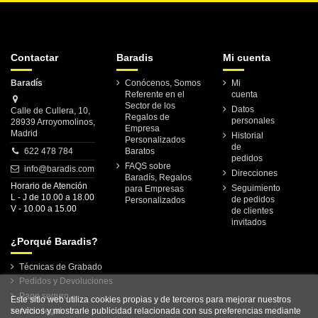
Contactar
Baradis
Mi cuenta
Baradís
Conócenos, Somos
Mi
Referente en el
cuenta
Sector de los
Datos
Calle de Cullera, 10,
Regalos de
personales
28939 Arroyomolinos,
Empresa
Madrid
Historial
Personalizados
de
622 478 784
Baratos
pedidos
FAQS sobre
info@baradis.com
Direcciones
Baradís, Regalos
Horario de Atención
Seguimiento
para Empresas
L - J de 10.00 a 18.00
de pedidos
Personalizados
V - 10.00 a 15.00
de clientes
invitados
¿Porqué Baradis?
Técnicas de Grabado
Pedidos y Devoluciones
Pago seguro
Este sitio web utiliza cookies propias y de terceros para mejorar nuestros
servicios y mostrarle publicidad relacionada con sus preferencias mediante
Aviso legal