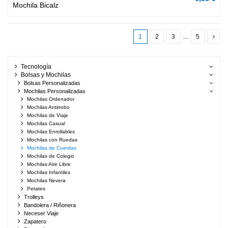
Mochila Bicalz
1
2
3
…
5
Tecnología
Bolsas y Mochilas
Bolsas Personalizadas
Mochilas Personalizadas
Mochilas Ordenador
Mochilas Antirrobo
Mochilas de Viaje
Mochilas Casual
Mochilas Enrollables
Mochilas con Ruedas
Mochilas de Cuerdas
Mochilas de Colegio
Mochilas Aire Libre
Mochilas Infantiles
Mochilas Nevera
Petates
Trolleys
Bandolera / Riñonera
Neceser Viaje
Zapatero