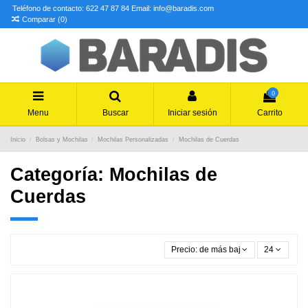
Teléfono de contacto: 622 47 87 84
Email: info@baradis.com
Comparar (
0
)
0
Menu
Buscar
Iniciar sesión
Carrito
Inicio
Bolsas y Mochilas
Mochilas Personalizadas
Mochilas de Cuerdas
Categoría: Mochilas de
Cuerdas
Precio: de más bajo a más alto
24