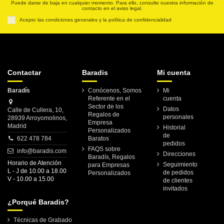
Puede darse de baja en cualquier momento. Para ello, consulte nuestra información de
contacto en el aviso legal.
Acepto las condiciones generales y la política de confidencialidad
Contactar
Baradis
Mi cuenta
Baradís
Conócenos, Somos
Mi
Referente en el
cuenta
Sector de los
Datos
Calle de Cullera, 10,
Regalos de
personales
28939 Arroyomolinos,
Empresa
Madrid
Historial
Personalizados
de
622 478 784
Baratos
pedidos
FAQS sobre
info@baradis.com
Direcciones
Baradís, Regalos
Horario de Atención
Seguimiento
para Empresas
L - J de 10.00 a 18.00
de pedidos
Personalizados
V - 10.00 a 15.00
de clientes
invitados
¿Porqué Baradis?
Técnicas de Grabado