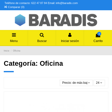
Teléfono de contacto: 622 47 87 84
Email: info@baradis.com
Comparar (
0
)
0
Menu
Buscar
Iniciar sesión
Carrito
Inicio
Oficina
Categoría: Oficina
Precio: de más bajo a más alto
24