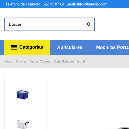
Teléfono de contacto: 622 47 87 84
Email: info@baradis.com
Categorías
Auriculares
Mochilas Portat
Inicio
Oficina
Varios Oficina
Caja Multiusos Harcal