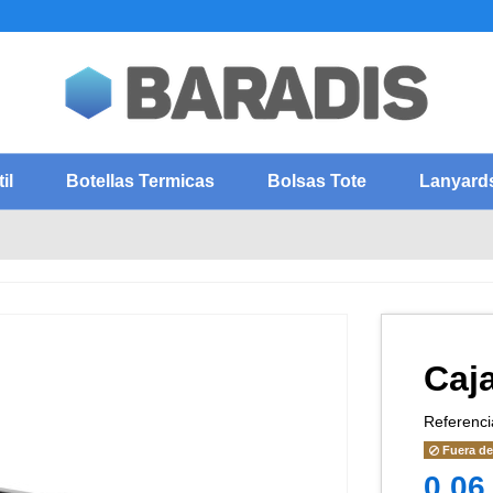
il
Botellas Termicas
Bolsas Tote
Lanyard
Caj
Referenci
Fuera de
0,06