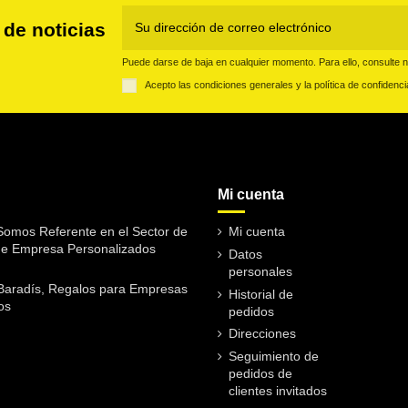
 de noticias
Puede darse de baja en cualquier momento. Para ello, consulte nu
Acepto las condiciones generales y la política de confidenci
Mi cuenta
omos Referente en el Sector de
Mi cuenta
de Empresa Personalizados
Datos
personales
Baradís, Regalos para Empresas
Historial de
os
pedidos
Direcciones
Seguimiento de
pedidos de
clientes invitados