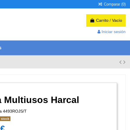
Comparar (
0
)
Carrito
/
Vacío
Iniciar sesión
s
a Multiusos Harcal
a
4493ROJS/T
 stock
 €