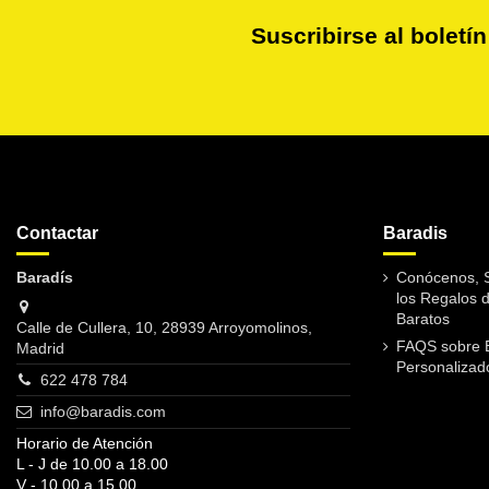
Suscribirse al boletín
Contactar
Baradis
Baradís
Conócenos, S
los Regalos 
Baratos
Calle de Cullera, 10, 28939 Arroyomolinos,
FAQS sobre 
Madrid
Personalizad
622 478 784
info@baradis.com
Horario de Atención
L - J de 10.00 a 18.00
V - 10.00 a 15.00