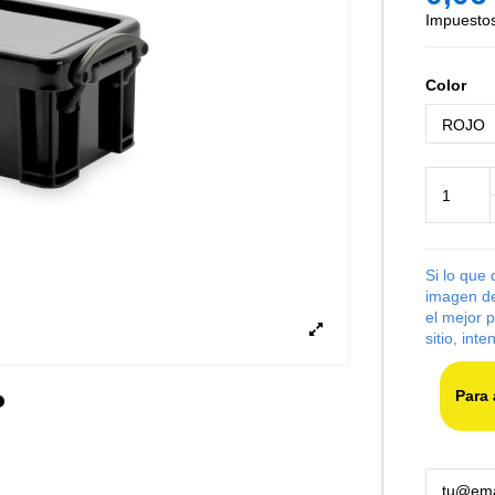
Impuestos
Color
Si lo que
imagen de
el mejor 
sitio, int