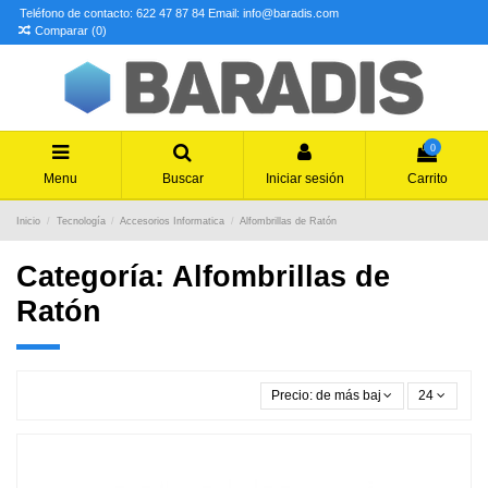
Teléfono de contacto: 622 47 87 84
Email: info@baradis.com
Comparar (
0
)
0
Menu
Buscar
Iniciar sesión
Carrito
Inicio
Tecnología
Accesorios Informatica
Alfombrillas de Ratón
Categoría: Alfombrillas de
Ratón
Precio: de más bajo a más alto
24