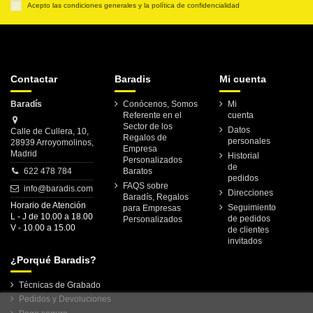
Acepto las condiciones generales y la política de confidencialidad
Contactar
Baradis
Mi cuenta
Baradís
Conócenos, Somos
Mi
Referente en el
cuenta
Sector de los
Datos
Calle de Cullera, 10,
Regalos de
personales
28939 Arroyomolinos,
Empresa
Madrid
Historial
Personalizados
de
622 478 784
Baratos
pedidos
FAQS sobre
info@baradis.com
Direcciones
Baradís, Regalos
Horario de Atención
Seguimiento
para Empresas
L - J de 10.00 a 18.00
de pedidos
Personalizados
V - 10.00 a 15.00
de clientes
invitados
¿Porqué Baradis?
Técnicas de Grabado
Pedidos y Devoluciones