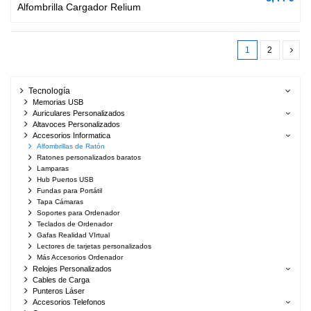
Alfombrilla Cargador Relium
1
2
Tecnología
Memorias USB
Auriculares Personalizados
Altavoces Personalizados
Accesorios Informatica
Alfombrillas de Ratón
Ratones personalizados baratos
Lamparas
Hub Puertos USB
Fundas para Portátil
Tapa Cámaras
Soportes para Ordenador
Teclados de Ordenador
Gafas Realidad VIrtual
Lectores de tarjetas personalizados
Más Accesorios Ordenador
Relojes Personalizados
Cables de Carga
Punteros Láser
Accesorios Telefonos