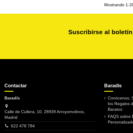
Mostrando 1-20
Suscribirse al boletín
Contactar
Baradis
Baradís
Conócenos, S
los Regalos 
Baratos
Calle de Cullera, 10, 28939 Arroyomolinos,
FAQS sobre 
Madrid
Personalizad
622 478 784