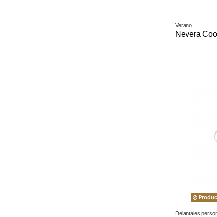
Verano
Nevera Coo
Product
Delantales perso