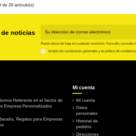
 de 20 artículo(s)
 de noticias
Puede darse de baja en cualquier momento. Para ello, consulte nu
Acepto las condiciones generales y la política de confidenci
Mi cuenta
omos Referente en el Sector de
Mi cuenta
de Empresa Personalizados
Datos
personales
Baradís, Regalos para Empresas
Historial de
os
pedidos
Direcciones