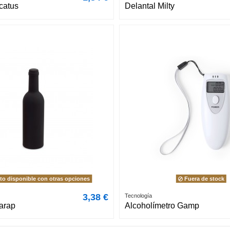
catus
Delantal Milty
o disponible con otras opciones
Fuera de stock
3,38 €
Tecnología
arap
Alcoholímetro Gamp