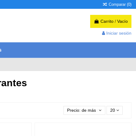
Comparar (
0
)
Carrito
/
Vacío
Iniciar sesión
s
rantes
Precio: de más bajo a más alto
20