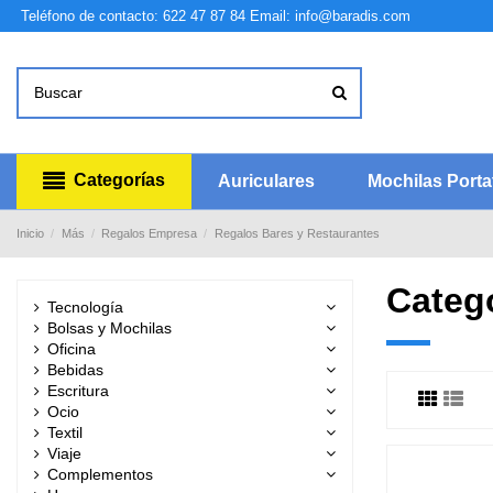
Teléfono de contacto: 622 47 87 84
Email: info@baradis.com
Categorías
Auriculares
Mochilas Portat
Inicio
Más
Regalos Empresa
Regalos Bares y Restaurantes
Categ
Tecnología
Bolsas y Mochilas
Oficina
Bebidas
Escritura
Ocio
Textil
Viaje
Complementos