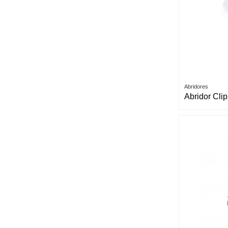
Abridores
Abridor Cli