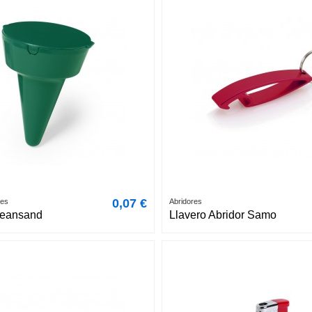
0,07 €
res
Abridores
leansand
Llavero Abridor Samo