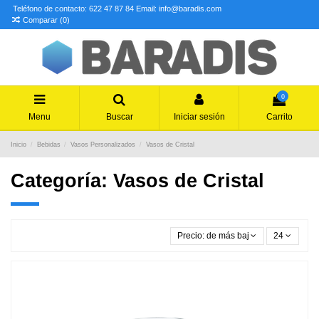
Teléfono de contacto: 622 47 87 84
Email: info@baradis.com
Comparar (
0
)
0
Menu
Buscar
Iniciar sesión
Carrito
Inicio
Bebidas
Vasos Personalizados
Vasos de Cristal
Categoría: Vasos de Cristal
Precio: de más bajo a más alto
24