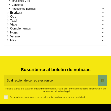
Infusiones y Te
Cafeteras
Accesorios Bebidas
Escritura
Ocio
Textil
Viaje
Complementos
Hogar
Verano
Más
Suscribirse al boletín de noticias
Puede darse de baja en cualquier momento. Para ello, consulte nuestra información de
contacto en el aviso legal.
Acepto las condiciones generales y la política de confidencialidad