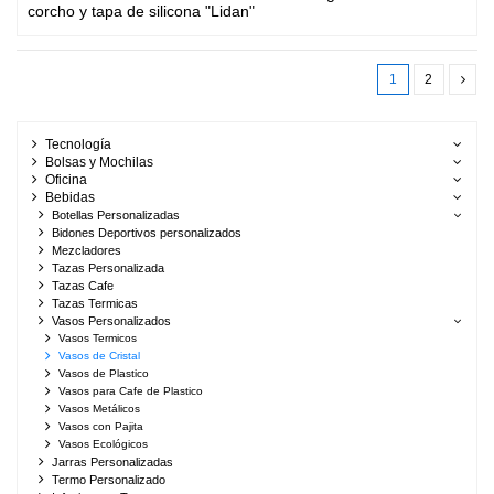
corcho y tapa de silicona "Lidan"
1
2
Tecnología
Bolsas y Mochilas
Oficina
Bebidas
Botellas Personalizadas
Bidones Deportivos personalizados
Mezcladores
Tazas Personalizada
Tazas Cafe
Tazas Termicas
Vasos Personalizados
Vasos Termicos
Vasos de Cristal
Vasos de Plastico
Vasos para Cafe de Plastico
Vasos Metálicos
Vasos con Pajita
Vasos Ecológicos
Jarras Personalizadas
Termo Personalizado