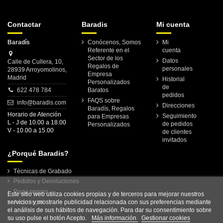
Contactar
Baradis
Mi cuenta
Baradís
Conócenos, Somos
Mi
Referente en el
cuenta
Sector de los
Datos
Calle de Cullera, 10,
Regalos de
personales
28939 Arroyomolinos,
Empresa
Madrid
Historial
Personalizados
de
622 478 784
Baratos
pedidos
FAQS sobre
info@baradis.com
Direcciones
Baradís, Regalos
Horario de Atención
Seguimiento
para Empresas
L - J de 10.00 a 18.00
de pedidos
Personalizados
V - 10.00 a 15.00
de clientes
invitados
¿Porqué Baradis?
Técnicas de Grabado
Pedidos y Devoluciones
Pago seguro
Este sitio web utiliza cookies propias y de terceros para mejorar nuestros
servicios y mostrarle publicidad relacionada con sus preferencias mediante
Aviso legal
el análisis de sus hábitos de navegación. Para dar su consentimiento sobre
su uso pulse el botón Acepto.
Más información
Gestionar cookies