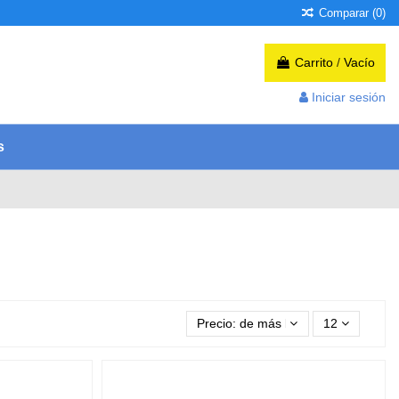
Comparar (
0
)
Carrito
/
Vacío
Iniciar sesión
s
Precio: de más bajo a más alto
12