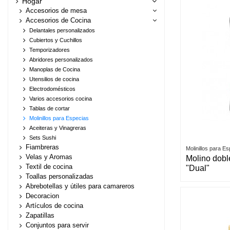
Hogar
Accesorios de mesa
Accesorios de Cocina
Delantales personalizados
Cubiertos y Cuchillos
Temporizadores
Abridores personalizados
Manoplas de Cocina
Utensilios de cocina
Electrodomésticos
Varios accesorios cocina
Tablas de cortar
Molinillos para Especias
Aceiteras y Vinagreras
Sets Sushi
Fiambreras
Molinillos para E
Velas y Aromas
Molino dobl
Textil de cocina
"Dual"
Toallas personalizadas
Abrebotellas y útiles para camareros
Decoracion
Artículos de cocina
Zapatillas
Conjuntos para servir