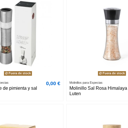
Fuera de stock
Fuera de stock
0,00 €
specias
Molinillos para Especias
e de pimienta y sal
Molinillo Sal Rosa Himalaya
Luten