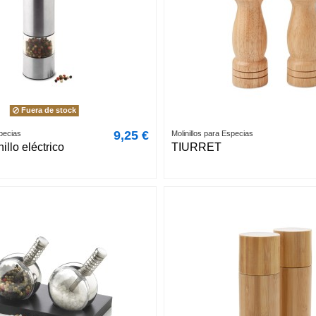
Fuera de stock
9,25 €
specias
Molinillos para Especias
illo eléctrico
TIURRET