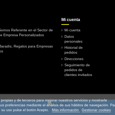
Mi cuenta
omos Referente en el Sector de
Mi cuenta
de Empresa Personalizados
Datos
personales
Baradís, Regalos para Empresas
Historial de
os
pedidos
Direcciones
Seguimiento de
pedidos de
clientes invitados
es propias y de terceros para mejorar nuestros servicios y mostrarle
sus preferencias mediante el análisis de sus hábitos de navegación. Pa
 su uso pulse el botón Acepto.
Más información
Gestionar cookies