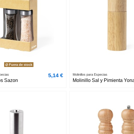
Fuera de stock
5,14 €
specias
Molinillos para Especias
los Sazon
Molinillo Sal y Pimienta Yon