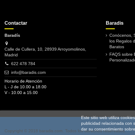
Contactar
Baradis
Baradís
Conócenos, S
los Regalos 
Baratos
Calle de Cullera, 10, 28939 Arroyomolinos,
FAQS sobre 
Madrid
Personalizad
622 478 784
info@baradis.com
Horario de Atención
L - J de 10.00 a 18.00
V - 10.00 a 15.00
Este sitio web utiliza cooki
publicidad relacionada con 
dar su consentimiento sobre
Copyright © 2018 baradis.com. Todos los derechos reservados.