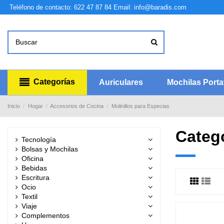
Teléfono de contacto: 622 47 87 84
Email: info@baradis.com
Categorías
Auriculares
Mochilas Portat
Inicio
Hogar
Accesorios de Cocina
Molinillos para Especias
Catego
Tecnología
Bolsas y Mochilas
Oficina
Bebidas
Escritura
Ocio
Textil
Viaje
Complementos