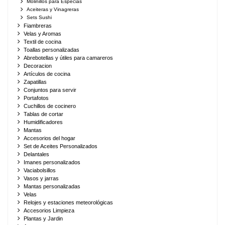
Molinillos para Especias
Aceiteras y Vinagreras
Sets Sushi
Fiambreras
Velas y Aromas
Textil de cocina
Toallas personalizadas
Abrebotellas y útiles para camareros
Decoracion
Artículos de cocina
Zapatillas
Conjuntos para servir
Portafotos
Cuchillos de cocinero
Tablas de cortar
Humidificadores
Mantas
Accesorios del hogar
Set de Aceites Personalizados
Delantales
Imanes personalizados
Vaciabolsillos
Vasos y jarras
Mantas personalizadas
Velas
Relojes y estaciones meteorológicas
Accesorios Limpieza
Plantas y Jardin