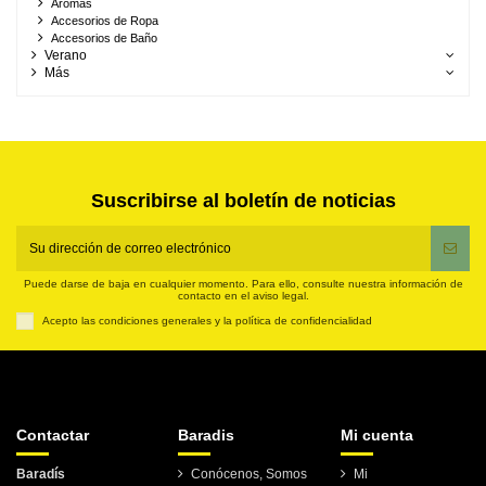
Aromas
Accesorios de Ropa
Accesorios de Baño
Verano
Más
Suscribirse al boletín de noticias
Puede darse de baja en cualquier momento. Para ello, consulte nuestra información de
contacto en el aviso legal.
Acepto las condiciones generales y la política de confidencialidad
Contactar
Baradis
Mi cuenta
Baradís
Conócenos, Somos
Mi