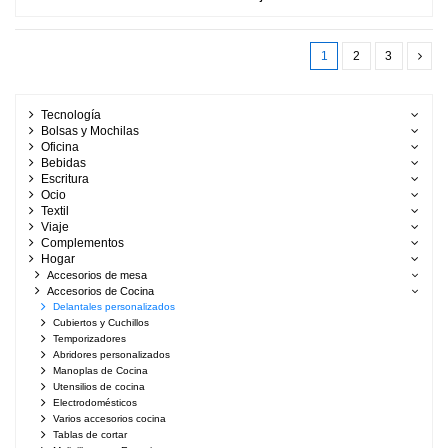
1
2
3
Tecnología
Bolsas y Mochilas
Oficina
Bebidas
Escritura
Ocio
Textil
Viaje
Complementos
Hogar
Accesorios de mesa
Accesorios de Cocina
Delantales personalizados
Cubiertos y Cuchillos
Temporizadores
Abridores personalizados
Manoplas de Cocina
Utensilios de cocina
Electrodomésticos
Varios accesorios cocina
Tablas de cortar