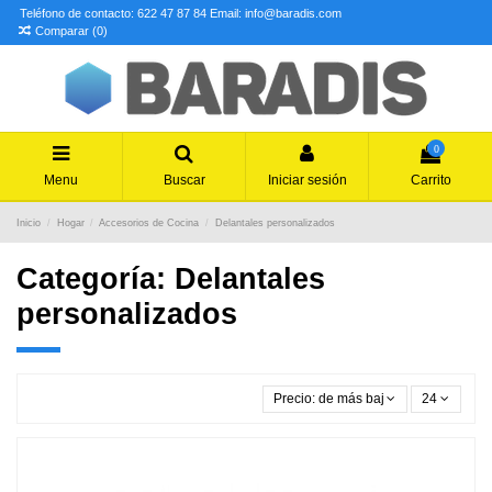
Teléfono de contacto: 622 47 87 84
Email: info@baradis.com
Comparar (
0
)
0
Menu
Buscar
Iniciar sesión
Carrito
Inicio
Hogar
Accesorios de Cocina
Delantales personalizados
Categoría: Delantales
personalizados
Precio: de más bajo a más alto
24