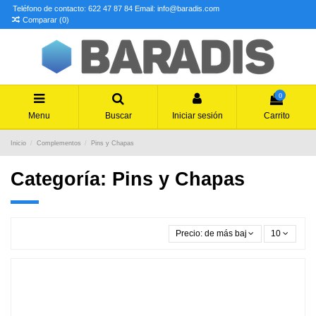
Teléfono de contacto: 622 47 87 84
Email: info@baradis.com
Comparar (
0
)
0
Menu
Buscar
Iniciar sesión
Carrito
Inicio
Complementos
Pins y Chapas
Categoría: Pins y Chapas
Precio: de más bajo a más alto
10