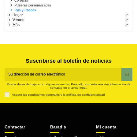
Corbatas
Pulseras personalizadas
Pins y Chapas
Hogar
Verano
Más
Suscribirse al boletín de noticias
Puede darse de baja en cualquier momento. Para ello, consulte nuestra información de
contacto en el aviso legal.
Acepto las condiciones generales y la política de confidencialidad
Contactar
Baradis
Mi cuenta