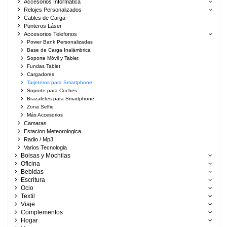
Accesorios Informatica
Relojes Personalizados
Cables de Carga
Punteros Láser
Accesorios Telefonos
Power Bank Personalizadas
Base de Carga Inalámbrica
Soporte Móvil y Tablet
Fundas Tablet
Cargadores
Tarjeteros para Smartphone
Soporte para Coches
Brazaletes para Smartphone
Zona Selfie
Más Accesorios
Camaras
Estacion Meteorologica
Radio / Mp3
Varios Tecnologia
Bolsas y Mochilas
Oficina
Bebidas
Escritura
Ocio
Textil
Viaje
Complementos
Hogar