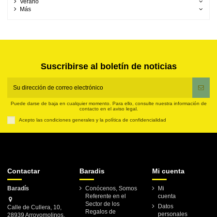
Verano
Más
Suscribirse al boletín de noticias
Puede darse de baja en cualquier momento. Para ello, consulte nuestra información de
contacto en el aviso legal.
Acepto las condiciones generales y la política de confidencialidad
Contactar
Baradis
Mi cuenta
Baradís
Conócenos, Somos
Mi
Referente en el
cuenta
Sector de los
Datos
Calle de Cullera, 10,
Regalos de
personales
28939 Arroyomolinos,