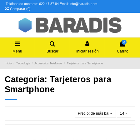
Teléfono de contacto: 622 47 87 84
Email: info@baradis.com
Comparar (
0
)
0
Menu
Buscar
Iniciar sesión
Carrito
Inicio
Tecnología
Accesorios Telefonos
Tarjeteros para Smartphone
Categoría: Tarjeteros para
Smartphone
Precio: de más bajo a más alto
14