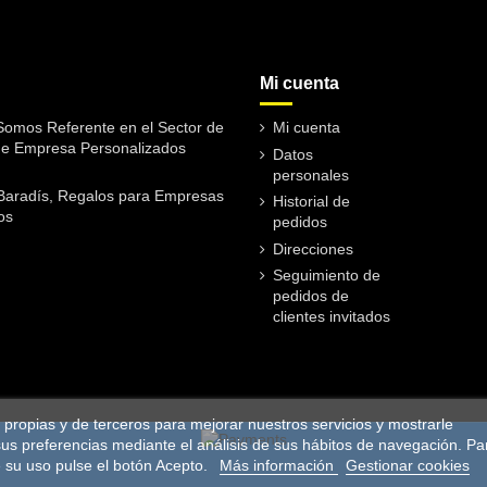
Mi cuenta
omos Referente en el Sector de
Mi cuenta
de Empresa Personalizados
Datos
personales
Baradís, Regalos para Empresas
Historial de
os
pedidos
Direcciones
Seguimiento de
pedidos de
clientes invitados
es propias y de terceros para mejorar nuestros servicios y mostrarle
sus preferencias mediante el análisis de sus hábitos de navegación. Pa
 su uso pulse el botón Acepto.
Más información
Gestionar cookies