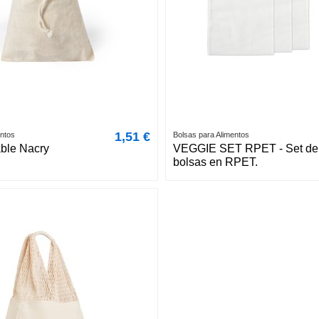
1,51 €
entos
Bolsas para Alimentos
ble Nacry
VEGGIE SET RPET - Set de
bolsas en RPET.