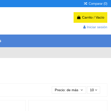
Comparar (
0
)
Carrito
/
Vacío
Iniciar sesión
s
Precio: de más bajo a más alto
10