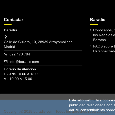
Contactar
Baradis
Baradís
Conócenos, S
los Regalos 
Baratos
Calle de Cullera, 10, 28939 Arroyomolinos,
FAQS sobre 
Madrid
Personalizad
622 478 784
info@baradis.com
Horario de Atención
L - J de 10.00 a 18.00
V - 10.00 a 15.00
Este sitio web utiliza cooki
publicidad relacionada con 
dar su consentimiento sobre
Copyright © 2018 baradis.com. Todos los derechos reservados.