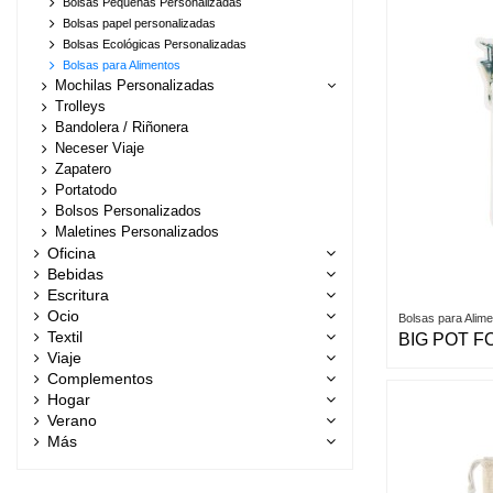
Bolsas Pequeñas Personalizadas
Bolsas papel personalizadas
Bolsas Ecológicas Personalizadas
Bolsas para Alimentos
Mochilas Personalizadas
Trolleys
Bandolera / Riñonera
Neceser Viaje
Zapatero
Portatodo
Bolsos Personalizados
Maletines Personalizados
Oficina
Bebidas
Escritura
Ocio
Bolsas para Alim
Textil
BIG POT F
Viaje
Complementos
Hogar
Verano
Más