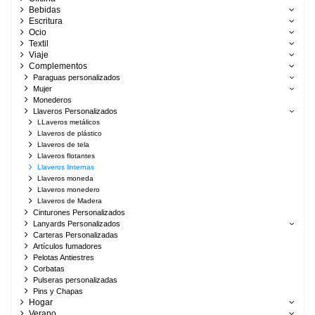
Bebidas
Escritura
Ocio
Textil
Viaje
Complementos
Paraguas personalizados
Mujer
Monederos
Llaveros Personalizados
LLaveros metálicos
Llaveros de plástico
Llaveros de tela
Llaveros flotantes
Llaveros linternas
Llaveros moneda
Llaveros monedero
Llaveros de Madera
Cinturones Personalizados
Lanyards Personalizados
Carteras Personalizadas
Artículos fumadores
Pelotas Antiestres
Corbatas
Pulseras personalizadas
Pins y Chapas
Hogar
Verano