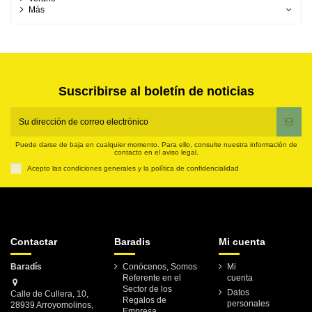
Más
Suscribirse al boletín de noticias
Puede darse de baja en cualquier momento. Para ello, consulte nuestra información de
contacto en el aviso legal.
Acepto las condiciones generales y la política de confidencialidad
Contactar
Baradis
Mi cuenta
Baradís
Conócenos, Somos
Mi
Referente en el
cuenta
Sector de los
Datos
Calle de Cullera, 10,
Regalos de
personales
28939 Arroyomolinos,
Empresa