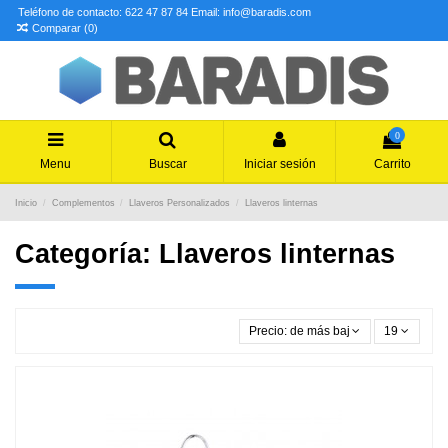
Teléfono de contacto: 622 47 87 84
Email: info@baradis.com
Comparar (
0
)
0
Menu
Buscar
Iniciar sesión
Carrito
Inicio
Complementos
Llaveros Personalizados
Llaveros linternas
Categoría: Llaveros linternas
Precio: de más bajo a más alto
19