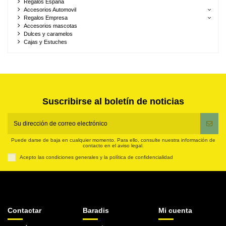
Regalos España
Accesorios Automovil
Regalos Empresa
Accesorios mascotas
Dulces y caramelos
Cajas y Estuches
Suscribirse al boletín de noticias
Puede darse de baja en cualquier momento. Para ello, consulte nuestra información de
contacto en el aviso legal.
Acepto las condiciones generales y la política de confidencialidad
Contactar
Baradis
Mi cuenta