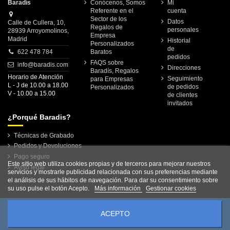
Baradís
Conócenos, Somos
Mi
Referente en el
cuenta
Sector de los
Datos
Calle de Cullera, 10,
Regalos de
personales
28939 Arroyomolinos,
Empresa
Madrid
Historial
Personalizados
de
622 478 784
Baratos
pedidos
FAQS sobre
info@baradis.com
Direcciones
Baradís, Regalos
Horario de Atención
Seguimiento
para Empresas
L - J de 10.00 a 18.00
de pedidos
Personalizados
V - 10.00 a 15.00
de clientes
invitados
¿Porqué Baradis?
Técnicas de Grabado
Pedidos y Devoluciones
Pago seguro
Este sitio web utiliza cookies propias y de terceros para mejorar nuestros
Aviso legal
servicios y mostrarle publicidad relacionada con sus preferencias mediante
el análisis de sus hábitos de navegación. Para dar su consentimiento sobre
su uso pulse el botón Acepto.
Más información
Gestionar cookies
ACEPTO
Copyright © 2018 baradis.com. Todos los derechos reservados.