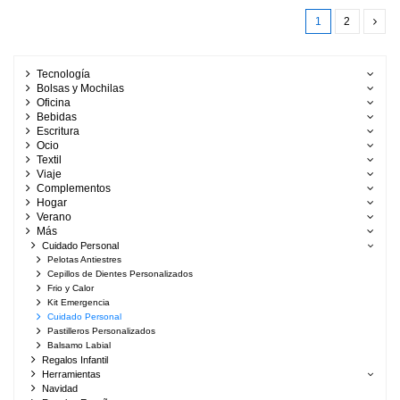
1
2
Tecnología
Bolsas y Mochilas
Oficina
Bebidas
Escritura
Ocio
Textil
Viaje
Complementos
Hogar
Verano
Más
Cuidado Personal
Pelotas Antiestres
Cepillos de Dientes Personalizados
Frio y Calor
Kit Emergencia
Cuidado Personal
Pastilleros Personalizados
Balsamo Labial
Regalos Infantil
Herramientas
Navidad