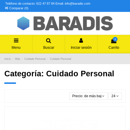
Teléfono de contacto: 622 47 87 84
Email: info@baradis.com
Comparar (
0
)
0
Menu
Buscar
Iniciar sesión
Carrito
Inicio
Más
Cuidado Personal
Cuidado Personal
Categoría: Cuidado Personal
Precio: de más bajo a más alto
24