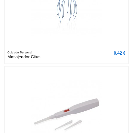
0,42 €
Cuidado Personal
Masajeador Citus