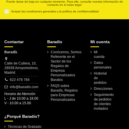
Puede darse de baja en cualquier momento. Para ello, consulte nuestra información de
contacto en el aviso legal.
Acepto las condiciones generales y la política de confidencialidad
Contactar
Baradis
Mi cuenta
Baradís
Conócenos, Somos
Mi
Referente en el
cuenta
Sector de los
Datos
Calle de Cullera, 10,
Regalos de
personales
28939 Arroyomolinos,
Empresa
Madrid
Historial
Personalizados
de
622 478 784
Baratos
pedidos
FAQS sobre
info@baradis.com
Direcciones
Baradís, Regalos
Horario de Atención
Seguimiento
para Empresas
L - J de 10.00 a 18.00
de pedidos
Personalizados
V - 10.00 a 15.00
de clientes
invitados
¿Porqué Baradis?
Técnicas de Grabado