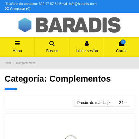
Teléfono de contacto: 622 47 87 84
Email: info@baradis.com
Comparar (
0
)
0
Menu
Buscar
Iniciar sesión
Carrito
Inicio
Complementos
Categoría: Complementos
Precio: de más bajo a más alto
24