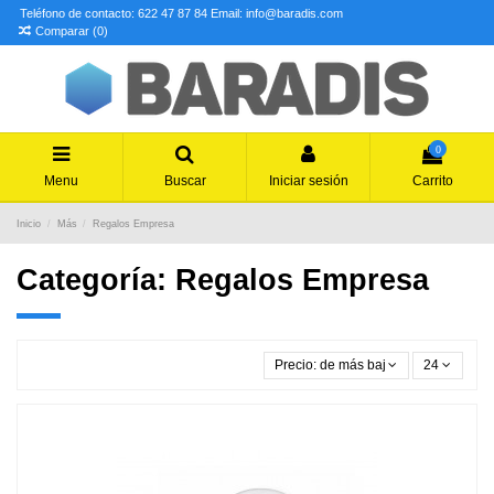
Teléfono de contacto: 622 47 87 84
Email: info@baradis.com
Comparar (
0
)
0
Menu
Buscar
Iniciar sesión
Carrito
Inicio
Más
Regalos Empresa
Categoría: Regalos Empresa
Precio: de más bajo a más alto
24