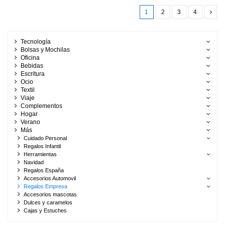
1
2
3
4
Tecnología
Bolsas y Mochilas
Oficina
Bebidas
Escritura
Ocio
Textil
Viaje
Complementos
Hogar
Verano
Más
Cuidado Personal
Regalos Infantil
Herramientas
Navidad
Regalos España
Accesorios Automovil
Regalos Empresa
Accesorios mascotas
Dulces y caramelos
Cajas y Estuches