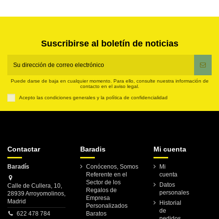
Suscribirse al boletín de noticias
Puede darse de baja en cualquier momento. Para ello, consulte nuestra información de
contacto en el aviso legal.
Acepto las condiciones generales y la política de confidencialidad
Contactar
Baradis
Mi cuenta
Baradís
Conócenos, Somos
Mi
Referente en el
cuenta
Sector de los
Datos
Calle de Cullera, 10,
Regalos de
personales
28939 Arroyomolinos,
Empresa
Madrid
Historial
Personalizados
de
622 478 784
Baratos
pedidos