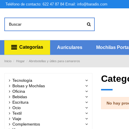
Teléfono de contacto: 622 47 87 84
Email: info@baradis.com
Categorías
Auriculares
Mochilas Portat
Inicio
Hogar
Abrebotellas y útiles para camareros
Catego
Tecnología
Bolsas y Mochilas
Oficina
Bebidas
Escritura
No hay pro
Ocio
Textil
Viaje
Complementos