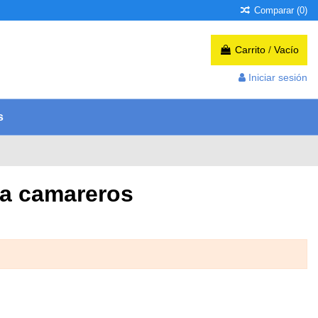
Comparar (
0
)
Carrito
/
Vacío
Iniciar sesión
s
ara camareros