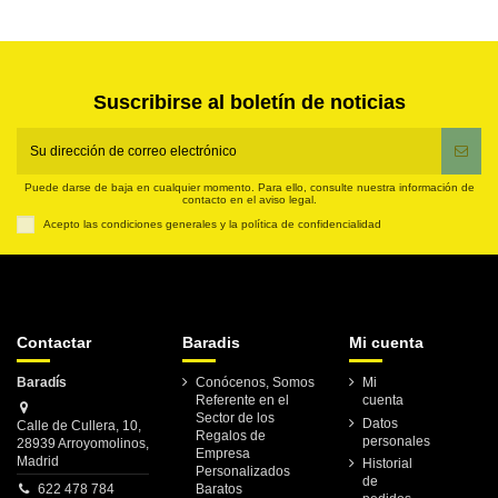
Suscribirse al boletín de noticias
Puede darse de baja en cualquier momento. Para ello, consulte nuestra información de
contacto en el aviso legal.
Acepto las condiciones generales y la política de confidencialidad
Contactar
Baradis
Mi cuenta
Baradís
Conócenos, Somos
Mi
Referente en el
cuenta
Sector de los
Datos
Calle de Cullera, 10,
Regalos de
personales
28939 Arroyomolinos,
Empresa
Madrid
Historial
Personalizados
de
622 478 784
Baratos