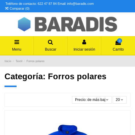
Teléfono de contacto: 622 47 87 84
Email: info@baradis.com
Comparar (
0
)
0
Menu
Buscar
Iniciar sesión
Carrito
Inicio
Textil
Forros polares
Categoría: Forros polares
Precio: de más bajo a más alto
20