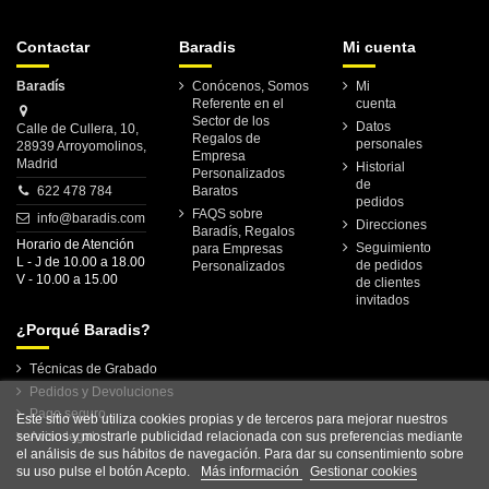
Contactar
Baradis
Mi cuenta
Baradís
Conócenos, Somos
Mi
Referente en el
cuenta
Sector de los
Datos
Calle de Cullera, 10,
Regalos de
personales
28939 Arroyomolinos,
Empresa
Madrid
Historial
Personalizados
de
622 478 784
Baratos
pedidos
FAQS sobre
info@baradis.com
Direcciones
Baradís, Regalos
Horario de Atención
Seguimiento
para Empresas
L - J de 10.00 a 18.00
de pedidos
Personalizados
V - 10.00 a 15.00
de clientes
invitados
¿Porqué Baradis?
Técnicas de Grabado
Pedidos y Devoluciones
Pago seguro
Este sitio web utiliza cookies propias y de terceros para mejorar nuestros
servicios y mostrarle publicidad relacionada con sus preferencias mediante
Aviso legal
el análisis de sus hábitos de navegación. Para dar su consentimiento sobre
su uso pulse el botón Acepto.
Más información
Gestionar cookies