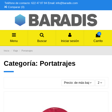
Teléfono de contacto: 622 47 87 84
Email: info@baradis.com
Comparar (
0
)
0
Menu
Buscar
Iniciar sesión
Carrito
Inicio
Viaje
Portatrajes
Categoría: Portatrajes
Precio: de más bajo a más alto
2