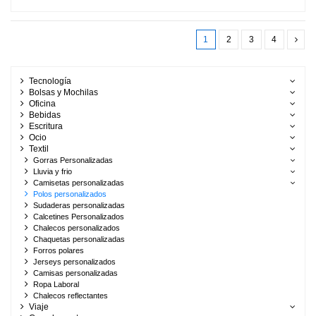
1
2
3
4
Tecnología
Bolsas y Mochilas
Oficina
Bebidas
Escritura
Ocio
Textil
Gorras Personalizadas
Lluvia y frio
Camisetas personalizadas
Polos personalizados
Sudaderas personalizadas
Calcetines Personalizados
Chalecos personalizados
Chaquetas personalizadas
Forros polares
Jerseys personalizados
Camisas personalizadas
Ropa Laboral
Chalecos reflectantes
Viaje