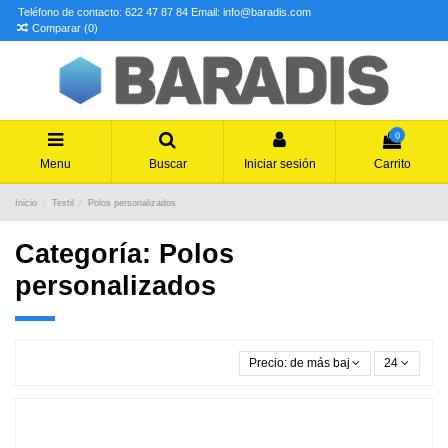
Teléfono de contacto: 622 47 87 84
Email: info@baradis.com
Comparar (
0
)
0
Menu
Buscar
Iniciar sesión
Carrito
Inicio
Textil
Polos personalizados
Categoría: Polos
personalizados
Precio: de más bajo a más alto
24