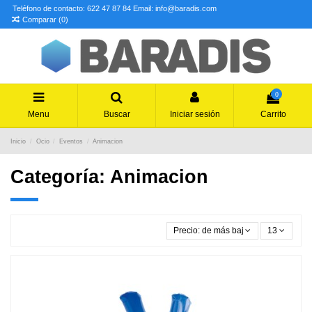
Teléfono de contacto: 622 47 87 84
Email: info@baradis.com
Comparar (
0
)
0
Menu
Buscar
Iniciar sesión
Carrito
Inicio
Ocio
Eventos
Animacion
Categoría: Animacion
Precio: de más bajo a más alto
13