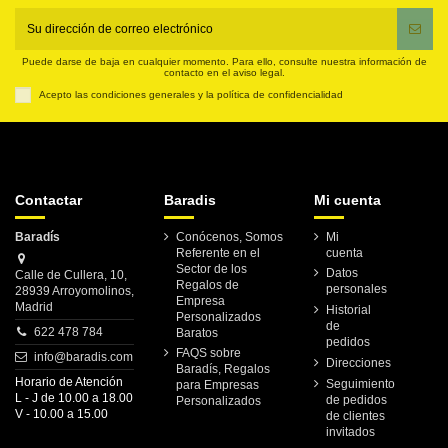
Puede darse de baja en cualquier momento. Para ello, consulte nuestra información de
contacto en el aviso legal.
Acepto las condiciones generales y la política de confidencialidad
Contactar
Baradis
Mi cuenta
Baradís
Conócenos, Somos
Mi
Referente en el
cuenta
Sector de los
Datos
Calle de Cullera, 10,
Regalos de
personales
28939 Arroyomolinos,
Empresa
Madrid
Historial
Personalizados
de
622 478 784
Baratos
pedidos
FAQS sobre
info@baradis.com
Direcciones
Baradís, Regalos
Horario de Atención
Seguimiento
para Empresas
L - J de 10.00 a 18.00
de pedidos
Personalizados
V - 10.00 a 15.00
de clientes
invitados