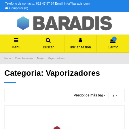
Teléfono de contacto: 622 47 87 84
Email: info@baradis.com
Comparar (
0
)
0
Menu
Buscar
Iniciar sesión
Carrito
Inicio
Complementos
Mujer
Vaporizadores
Categoría: Vaporizadores
Precio: de más bajo a más alto
2