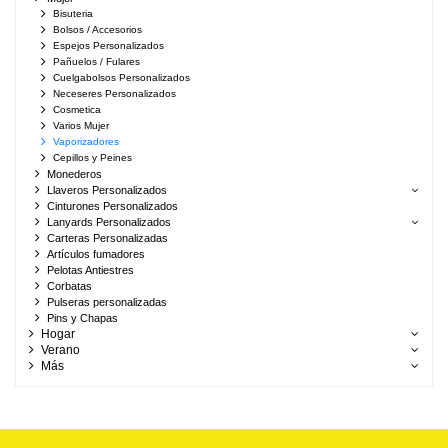
Bisuteria
Bolsos / Accesorios
Espejos Personalizados
Pañuelos / Fulares
Cuelgabolsos Personalizados
Neceseres Personalizados
Cosmetica
Varios Mujer
Vaporizadores
Cepillos y Peines
Monederos
Llaveros Personalizados
Cinturones Personalizados
Lanyards Personalizados
Carteras Personalizadas
Artículos fumadores
Pelotas Antiestres
Corbatas
Pulseras personalizadas
Pins y Chapas
Hogar
Verano
Más