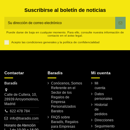
Suscribirse al boletín de noticias
Puede darse de baja en cualquier momento. Para ello, consulte nuestra información de
contacto en el aviso legal.
Acepto las condiciones generales y la política de confidencialidad
Contactar
Baradis
Mi cuenta
Baradís
Conócenos, Somos
Mi
Referente en el
cuenta
Sector de los
Datos
Calle de Cullera, 10,
Regalos de
personales
28939 Arroyomolinos,
Empresa
Madrid
Historial
Personalizados
de
622 478 784
Baratos
pedidos
FAQS sobre
info@baradis.com
Direcciones
Baradís, Regalos
Horario de Atención
Seguimiento
para Empresas