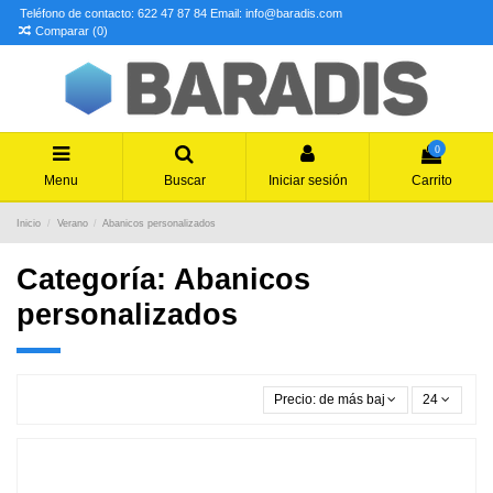
Teléfono de contacto: 622 47 87 84
Email: info@baradis.com
Comparar (
0
)
0
Menu
Buscar
Iniciar sesión
Carrito
Inicio
Verano
Abanicos personalizados
Categoría: Abanicos
personalizados
Precio: de más bajo a más alto
24