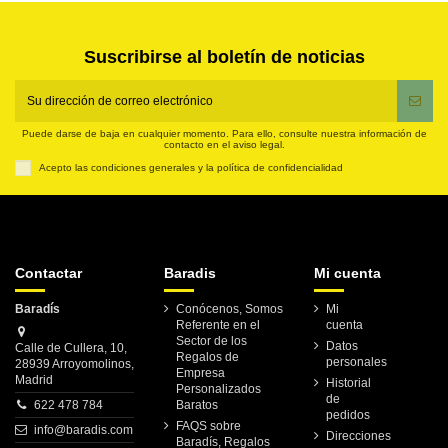
Suscribirse al boletín de noticias
Puede darse de baja en cualquier momento. Para ello, consulte nuestra información de
contacto en el aviso legal.
Acepto las condiciones generales y la política de confidencialidad
Contactar
Baradis
Mi cuenta
Baradís
Conócenos, Somos
Mi
Referente en el
cuenta
Sector de los
Datos
Calle de Cullera, 10,
Regalos de
personales
28939 Arroyomolinos,
Empresa
Madrid
Historial
Personalizados
de
622 478 784
Baratos
pedidos
FAQS sobre
info@baradis.com
Direcciones
Baradís, Regalos