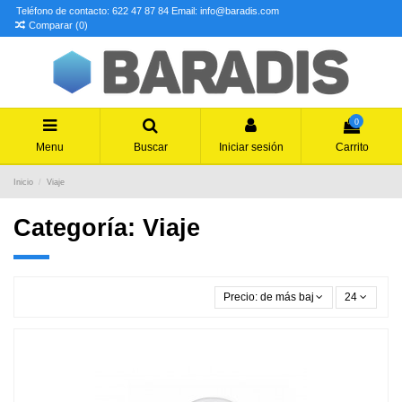
Teléfono de contacto: 622 47 87 84
Email: info@baradis.com
Comparar (
0
)
0
Menu
Buscar
Iniciar sesión
Carrito
Inicio
Viaje
Categoría: Viaje
Precio: de más bajo a más alto
24