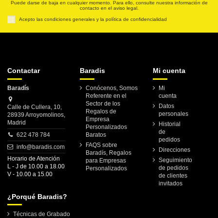
Puede darse de baja en cualquier momento. Para ello, consulte nuestra información de
contacto en el aviso legal.
Acepto las condiciones generales y la política de confidencialidad
Contactar
Baradis
Mi cuenta
Baradís
Conócenos, Somos
Mi
Referente en el
cuenta
Sector de los
Datos
Calle de Cullera, 10,
Regalos de
personales
28939 Arroyomolinos,
Empresa
Madrid
Historial
Personalizados
de
622 478 784
Baratos
pedidos
FAQS sobre
info@baradis.com
Direcciones
Baradís, Regalos
Horario de Atención
Seguimiento
para Empresas
L - J de 10.00 a 18.00
de pedidos
Personalizados
V - 10.00 a 15.00
de clientes
invitados
¿Porqué Baradis?
Técnicas de Grabado