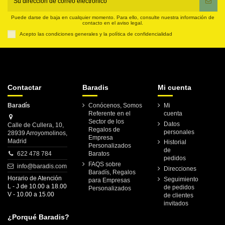
Puede darse de baja en cualquier momento. Para ello, consulte nuestra información de
contacto en el aviso legal.
Acepto las condiciones generales y la política de confidencialidad
Contactar
Baradis
Mi cuenta
Baradís
Conócenos, Somos
Mi
Referente en el
cuenta
Sector de los
Datos
Calle de Cullera, 10,
Regalos de
personales
28939 Arroyomolinos,
Empresa
Madrid
Historial
Personalizados
de
622 478 784
Baratos
pedidos
FAQS sobre
info@baradis.com
Direcciones
Baradís, Regalos
Horario de Atención
Seguimiento
para Empresas
L - J de 10.00 a 18.00
de pedidos
Personalizados
V - 10.00 a 15.00
de clientes
invitados
¿Porqué Baradis?