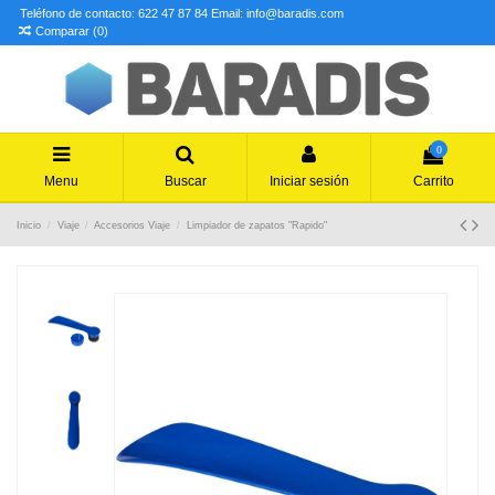
Teléfono de contacto: 622 47 87 84
Email: info@baradis.com
Comparar (
0
)
0
Menu
Buscar
Iniciar sesión
Carrito
Inicio
Viaje
Accesorios Viaje
Limpiador de zapatos "Rapido"