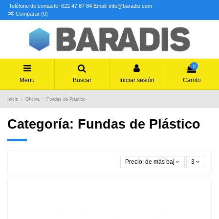
Teléfono de contacto: 622 47 87 84
Email: info@baradis.com
Comparar (
0
)
0
Menu
Buscar
Iniciar sesión
Carrito
Inicio
Oficina
Fundas de Plástico
Categoría: Fundas de Plástico
Precio: de más bajo a más alto
3