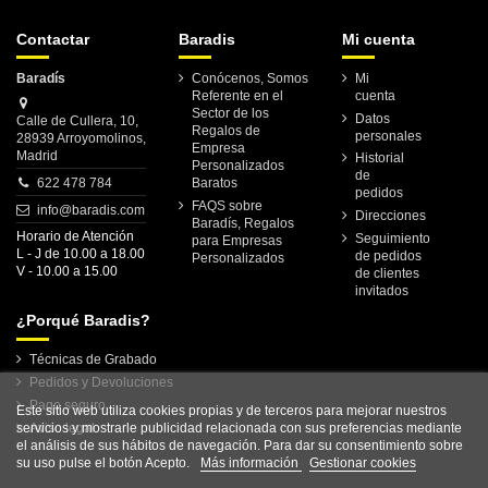
Contactar
Baradis
Mi cuenta
Baradís
Conócenos, Somos
Mi
Referente en el
cuenta
Sector de los
Datos
Calle de Cullera, 10,
Regalos de
personales
28939 Arroyomolinos,
Empresa
Madrid
Historial
Personalizados
de
622 478 784
Baratos
pedidos
FAQS sobre
info@baradis.com
Direcciones
Baradís, Regalos
Horario de Atención
Seguimiento
para Empresas
L - J de 10.00 a 18.00
de pedidos
Personalizados
V - 10.00 a 15.00
de clientes
invitados
¿Porqué Baradis?
Técnicas de Grabado
Pedidos y Devoluciones
Pago seguro
Este sitio web utiliza cookies propias y de terceros para mejorar nuestros
Aviso legal
servicios y mostrarle publicidad relacionada con sus preferencias mediante
el análisis de sus hábitos de navegación. Para dar su consentimiento sobre
su uso pulse el botón Acepto.
Más información
Gestionar cookies