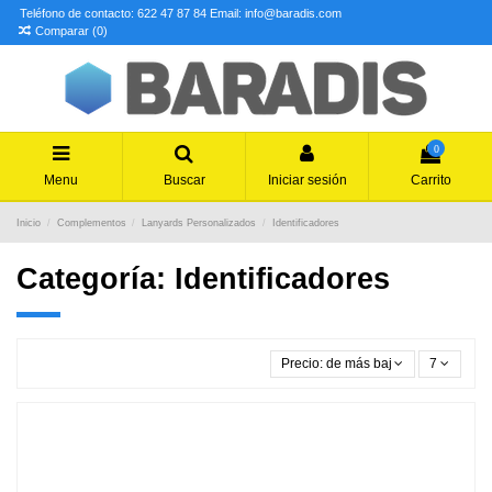
Teléfono de contacto: 622 47 87 84
Email: info@baradis.com
Comparar (
0
)
0
Menu
Buscar
Iniciar sesión
Carrito
Inicio
Complementos
Lanyards Personalizados
Identificadores
Categoría: Identificadores
Precio: de más bajo a más alto
7