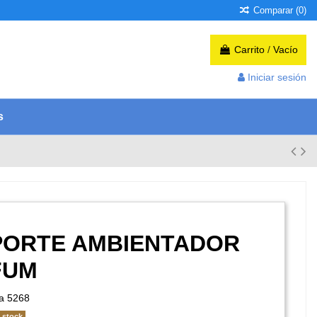
Comparar (
0
)
Carrito
/
Vacío
Iniciar sesión
s
PORTE AMBIENTADOR
FUM
a
5268
 stock