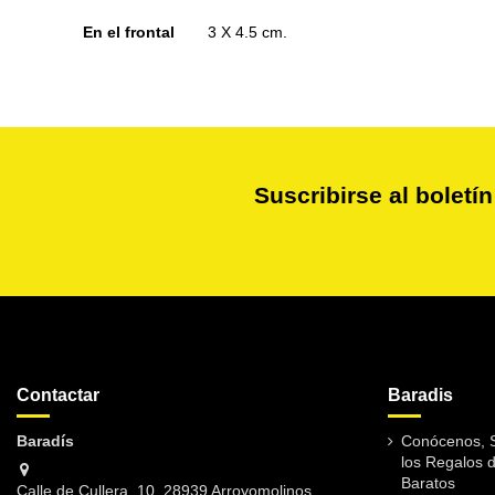
En el frontal
3 X 4.5 cm.
Suscribirse al boletín
Contactar
Baradis
Baradís
Conócenos, S
los Regalos 
Baratos
Calle de Cullera, 10, 28939 Arroyomolinos,