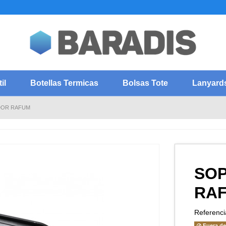
il
Botellas Termicas
Bolsas Tote
Lanyard
DOR RAFUM
SO
RA
Referenci
Fuera de