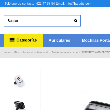
Teléfono de contacto: 622 47 87 84
Email: info@baradis.com
Categorías
Auriculares
Mochilas Portat
Inicio
Más
Accesorios Automovil
Ambientadores coche
SOPORTE AMBIENTA