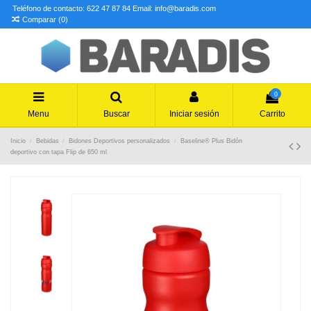
Teléfono de contacto: 622 47 87 84
Email: info@baradis.com
Comparar (
0
)
0
Menu
Buscar
Iniciar sesión
Carrito
Inicio
Bebidas
Bidones Deportivos personalizados
Baseline® Plus Bidón
deportivo con tapa Flip de 650 ml