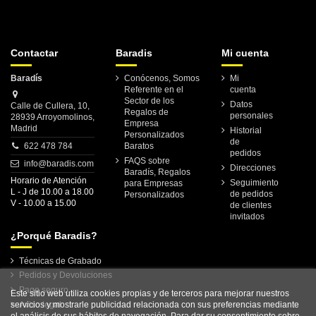
Contactar
Baradis
Mi cuenta
Baradís
Conócenos, Somos
Mi
Referente en el
cuenta
Sector de los
Datos
Calle de Cullera, 10,
Regalos de
personales
28939 Arroyomolinos,
Empresa
Madrid
Historial
Personalizados
de
622 478 784
Baratos
pedidos
FAQS sobre
info@baradis.com
Direcciones
Baradís, Regalos
Horario de Atención
Seguimiento
para Empresas
L - J de 10.00 a 18.00
de pedidos
Personalizados
V - 10.00 a 15.00
de clientes
invitados
¿Porqué Baradis?
Técnicas de Grabado
Pedidos y Devoluciones
Pago seguro
Este sitio web utiliza cookies propias y de terceros para mejorar nuestros
servicios y mostrarle publicidad relacionada con sus preferencias mediante
Aviso legal