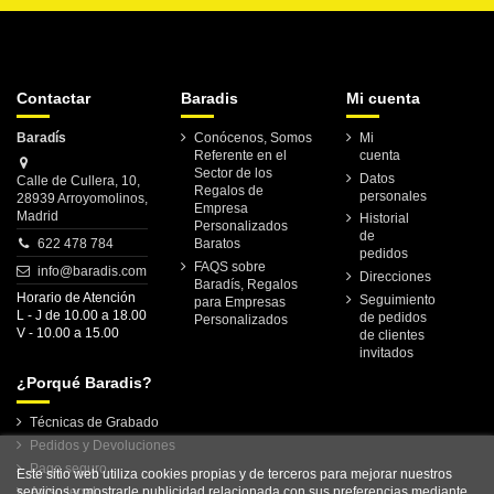
Contactar
Baradis
Mi cuenta
Baradís
Conócenos, Somos
Mi
Referente en el
cuenta
Sector de los
Datos
Calle de Cullera, 10,
Regalos de
personales
28939 Arroyomolinos,
Empresa
Madrid
Historial
Personalizados
de
622 478 784
Baratos
pedidos
FAQS sobre
info@baradis.com
Direcciones
Baradís, Regalos
Horario de Atención
Seguimiento
para Empresas
L - J de 10.00 a 18.00
de pedidos
Personalizados
V - 10.00 a 15.00
de clientes
invitados
¿Porqué Baradis?
Técnicas de Grabado
Pedidos y Devoluciones
Pago seguro
Este sitio web utiliza cookies propias y de terceros para mejorar nuestros
Aviso legal
servicios y mostrarle publicidad relacionada con sus preferencias mediante