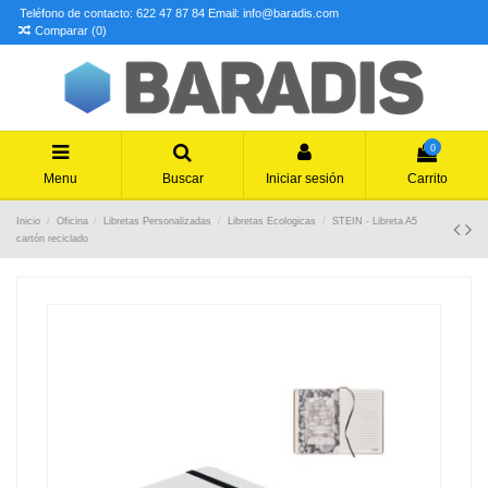
Teléfono de contacto: 622 47 87 84
Email: info@baradis.com
Comparar (
0
)
0
Menu
Buscar
Iniciar sesión
Carrito
Inicio
Oficina
Libretas Personalizadas
Libretas Ecologicas
STEIN - Libreta A5
cartón reciclado